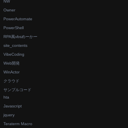
NW
Owner
PowerAutomate
PowerShell
RPA風vbsめーかー
site_contents
VibeCoding
Web開発
WinActor
クラウド
サンプルコード
hta
Javascript
jquery
Teraterm Macro