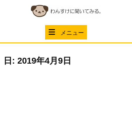
コ
ン
テ
ン
ツ
メ
メニュー
へ
ス
ニ
キ
ッ
ュ
プ
日:
2019年4月9日
ー