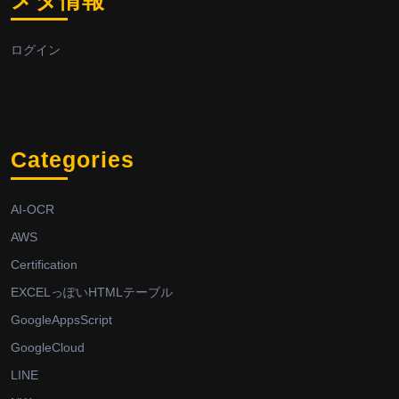
メタ情報
ログイン
Categories
AI-OCR
AWS
Certification
EXCELっぽいHTMLテーブル
GoogleAppsScript
GoogleCloud
LINE