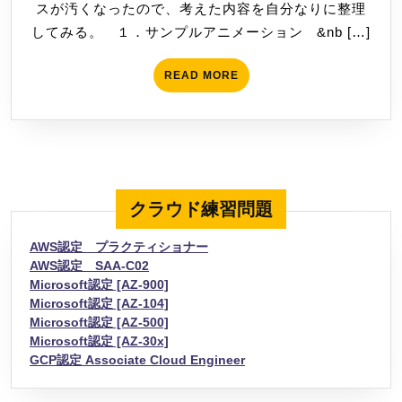
スが汚くなったので、考えた内容を自分なりに整理
ョ
日
してみる。 １．サンプルアニメーション &nb […]
ン
作
READ
READ MORE
っ
MORE
た
時
の
考
え
クラウド練習問題
方
AWS認定 プラクティショナー
AWS認定 SAA-C02
Microsoft認定 [AZ-900]
Microsoft認定 [AZ-104]
Microsoft認定 [AZ-500]
Microsoft認定 [AZ-30x]
GCP認定 Associate Cloud Engineer