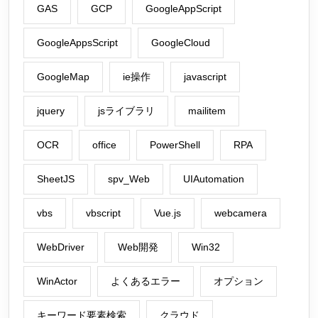
GAS
GCP
GoogleAppScript
GoogleAppsScript
GoogleCloud
GoogleMap
ie操作
javascript
jquery
jsライブラリ
mailitem
OCR
office
PowerShell
RPA
SheetJS
spv_Web
UIAutomation
vbs
vbscript
Vue.js
webcamera
WebDriver
Web開発
Win32
WinActor
よくあるエラー
オプション
キーワード要素検索
クラウド