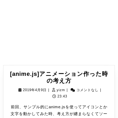
[anime.js]アニメーション作った時
[anime.js]
の考え方
ア
2019
yizm
2019年4月9日
|
yizm
|
コメントなし
|
ニ
年
23:43
メ
4
前回、サンプル的にanime.jsを使ってアイコンとか
ー
月
文字を動かしてみた時、考え方が纏まらなくてソー
シ
9