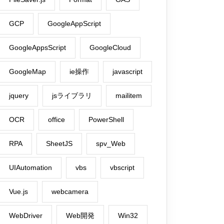
GCP
GoogleAppScript
GoogleAppsScript
GoogleCloud
GoogleMap
ie操作
javascript
jquery
jsライブラリ
mailitem
OCR
office
PowerShell
RPA
SheetJS
spv_Web
UIAutomation
vbs
vbscript
Vue.js
webcamera
WebDriver
Web開発
Win32