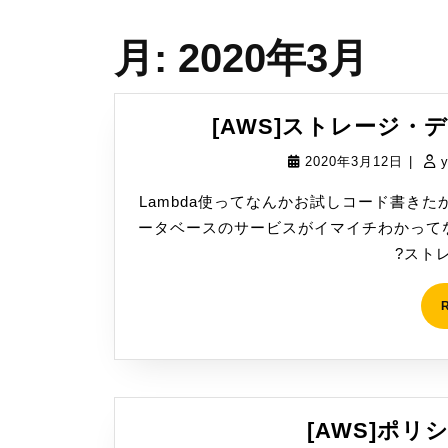
月:
2020年3月
[AWS]ストレージ
2020
2020年3月12日
|
年
Lambda使ってなんかお試しコード書き
3
ータベースのサービスがイマイチわかって
月
?ストレー
12
日
[AWS]ポ