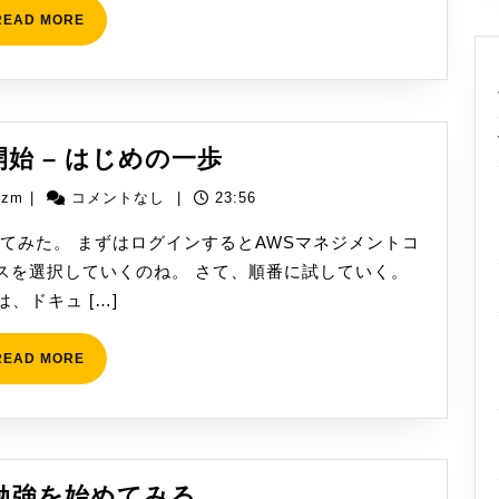
ア
READ
READ MORE
MORE
ー
キ
テ
ク
[AWS]
開始 – はじめの一歩
チ
利
ャ
yizm
izm
|
コメントなし
|
23:56
用
に
開
てみた。 まずはログインするとAWSマネジメントコ
触
始
スを選択していくのね。 さて、順番に試していく。
れ
–
は、ドキュ […]
て
は
み
じ
READ
READ MORE
る
MORE
め
の
一
歩
ク
勉強を始めてみる。