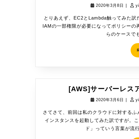
2020
2020年3月8日
|
y
年
とりあえず、EC2とLambda触ってみ
3
IAMの一部権限が必要になってポリシーの
月
らのケースでも考
8
日
[AWS]サーバーレ
2020
2020年3月6日
|
y
年
さてさて、前回は私のクラウドに対するふ
3
インスタンスを起動してみた訳ですが。こ
月
ド」っていう言葉が流行
6
日