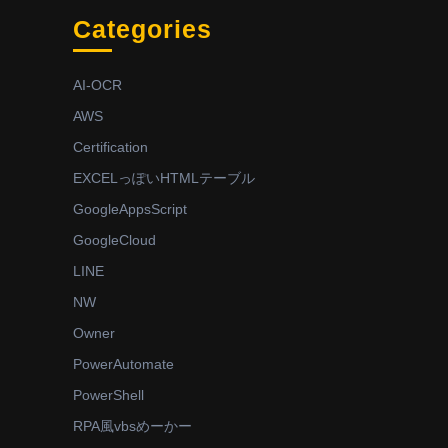
Categories
AI-OCR
AWS
Certification
EXCELっぽいHTMLテーブル
GoogleAppsScript
GoogleCloud
LINE
NW
Owner
PowerAutomate
PowerShell
RPA風vbsめーかー