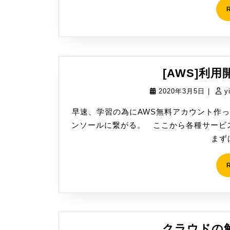
[AWS]利用
2020
2020年3月5日
|
y
年
早速、学習の為にAWS無料アカウント作っ
3
ンソールに繋がる。 ここから各種サービ
月
まず
5
日
クラウドの