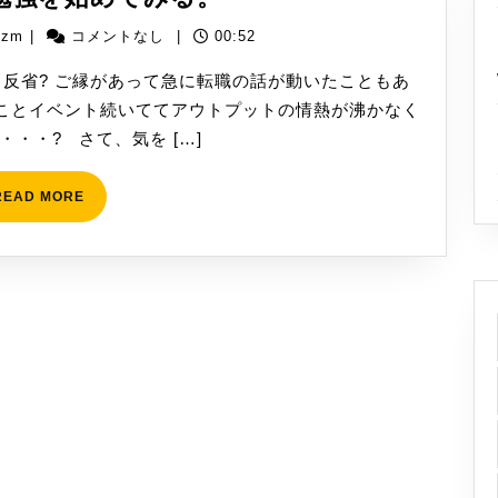
ラ
yizm
izm
|
コメントなし
|
00:52
ウ
ド
反省? ご縁があって急に転職の話が動いたこともあ
の
ことイベント続いててアウトプットの情熱が沸かなく
勉
・・? さて、気を […]
強
を
READ
READ MORE
MORE
始
め
て
み
る。