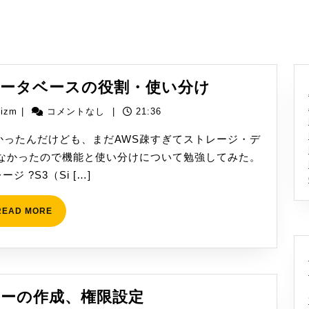
[AWS]
・データベースの役割・使い分け
ス
yizm
yizm
|
コメントなし
|
21:36
ト
レ
たかったんだけども、まだAWS疎すぎてストレージ・デ
ー
なかったので機能と使い分けについて勉強してみた。
ジ・
ジ ?S3（Si […]
デ
ー
READ
READ MORE
MORE
タ
ベ
ー
ス
[AWS]
リシーの作成、権限設定
の