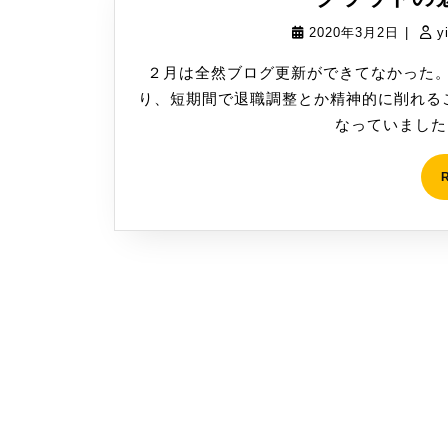
2020
2020年3月2日
|
y
年
２月は全然ブログ更新ができてなかった。
3
り、短期間で退職調整とか精神的に削れる
月
なっていました・
2
日