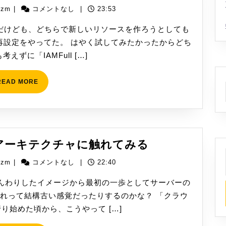
ポ
役
yizm
izm
|
コメントなし
|
23:53
リ
割・
シ
た訳だけども、どちらで新しいリソースを作ろうとしても
使
ー
再設定をやってた。 はやく試してみたかったからどち
い
の
えずに「IAMFull […]
分
作
け
成、
READ
READ MORE
MORE
権
限
設
定
[AWS]
スアーキテクチャに触れてみる
サ
yizm
izm
|
コメントなし
|
22:40
ー
バ
んわりしたイメージから最初の一歩としてサーバーの
ー
れって結構古い感覚だったりするのかな？ 「クラウ
レ
り始めた頃から、こうやって […]
ス