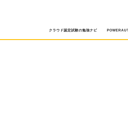
コ
ン
テ
ン
ツ
クラウド認定試験の勉強ナビ
POWERAU
へ
ス
キ
ッ
プ