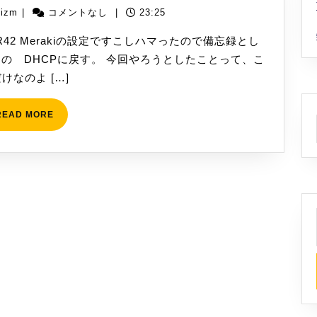
MR42
VPN[AWS
yizm
yizm
|
コメントなし
|
23:25
で
と
固
R42 Merakiの設定ですこしハマったので備忘録とし
Azure]
定
らの DHCPに戻す。 今回やろうとしたことって、こ
Ｉ
けなのよ […]
Ｐ
設
READ
READ MORE
MORE
定
し
た
話