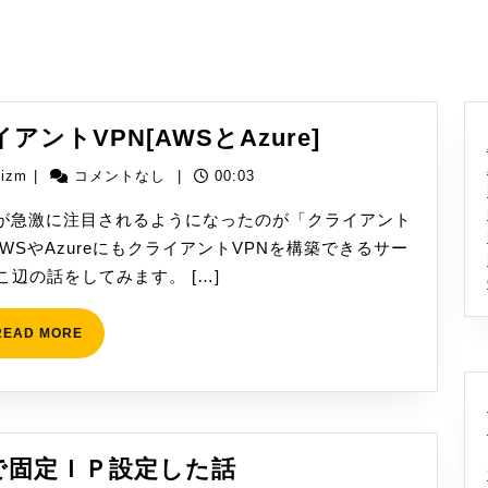
ク
ントVPN[AWSとAzure]
ラ
yizm
yizm
|
コメントなし
|
00:03
ウ
ド
が急激に注目されるようになったのが「クライアント
経
WSやAzureにもクライアントVPNを構築できるサー
由
辺の話をしてみます。 […]
で
ク
READ
READ MORE
MORE
ラ
イ
ア
ン
Cisco
42で固定ＩＰ設定した話
ト