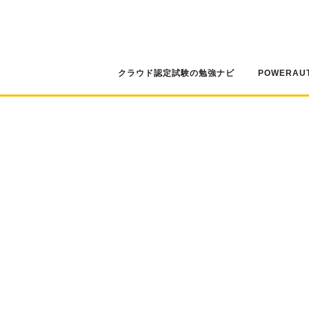
コ
ン
テ
ン
ツ
クラウド認定試験の勉強ナビ
POWERAU
へ
ス
キ
ッ
プ