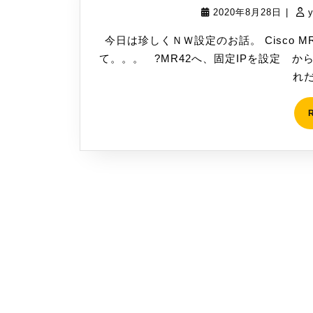
2020
2020年8月28日
|
年
今日は珍しくＮＷ設定のお話。 Cisco M
8
て。。。 ?MR42へ、固定IPを設定 か
月
れだ
28
日