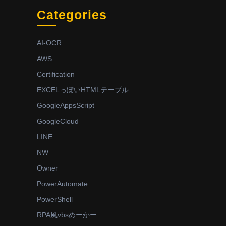
Categories
AI-OCR
AWS
Certification
EXCELっぽいHTMLテーブル
GoogleAppsScript
GoogleCloud
LINE
NW
Owner
PowerAutomate
PowerShell
RPA風vbsめーかー