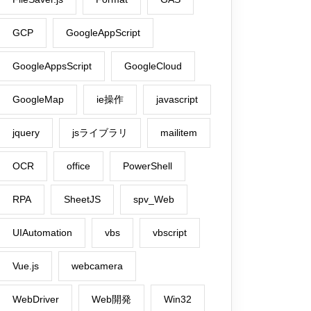
GCP
GoogleAppScript
GoogleAppsScript
GoogleCloud
GoogleMap
ie操作
javascript
jquery
jsライブラリ
mailitem
OCR
office
PowerShell
RPA
SheetJS
spv_Web
UIAutomation
vbs
vbscript
Vue.js
webcamera
WebDriver
Web開発
Win32