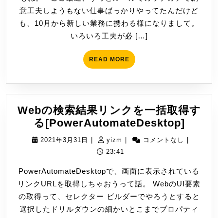
26
意工夫しようもない仕事ばっかりやってたんだけど
レ
日
も、10月から新しい業務に携わる様になりまして。
ス
いろいろ工夫が必 […]
の
ド
READ
READ MORE
メ
MORE
イ
ン
で
Webの検索結果リンクを一括取得す
ホ
Web
る[PowerAutomateDesktop]
ー
の
ム
2021
yizm
2021年3月31日
|
yizm
|
コメントなし
|
検
ペ
年
23:41
索
ー
3
PowerAutomateDesktopで、画面に表示されている
結
ジ
月
リンクURLを取得しちゃおうって話。 WebのUI要素
果
31
有
の取得って、セレクター ビルダーでやろうとすると
リ
日
無
選択したドリルダウンの細かいとこまでプロパティ
ン
を