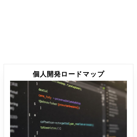
個
個人開発ロードマップ
人
開
発
ロ
ー
ド
マ