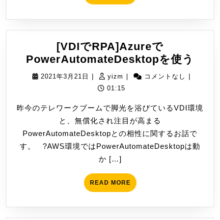
MORE
使
い
方
[VDIでRPA]Azureで
[VDI
PowerAutomateDesktopを使う
で
2021
yizm
2021年3月21日
|
yizm
|
コメントなし
|
RPA
年
01:15
で
3
昨今のテレワークブームで脚光を浴びているVDI環境
Pow
月
と、無償化され注目が高まる
を
21
PowerAutomateDesktopとの相性に関するお話で
使
日
す。 ?AWS環境ではPowerAutomateDesktopは動
う
か […]
READ
READ MORE
MORE