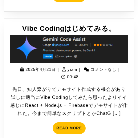
MORE
Vibe
Vibe Codingはじめてみる。
Codin
は
じ
め
て
2025
yizm
2025年4月21日
|
yizm
|
コメントなし
|
み
年
00:48
る。
4
先日、知人繋がりでデモサイト作成する機会があり
月
試しに適当にVibe Codingしてみたら思ったよりイイ
21
感じにReact + Node.js + Firebaseでデモサイトが作
日
れた。今まで簡単なスクリプトとかChatG […]
READ
READ MORE
MORE