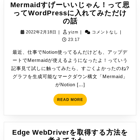
Mermaidすげーいいじゃん！って思
ってWordPressに入れてみただけ
Mermaid
の話
す
2022
yizm
2022年2月18日
|
yizm
|
コメントなし
|
げ
年
23:17
ー
2
最近、仕事でNotion使ってるんだけども、アップデ
い
月
ートでMermaidが使えるようになったよ！っていう
い
18
記事見て試しに触ってみたら、すごくよかったのね?
じ
日
グラフを生成可能なマークダウン構文「Mermaid」
ゃ
がNotion […]
ん！
っ
READ
READ MORE
て
MORE
思
っ
て
Edge WebDriverを取得する方法を
WordPress