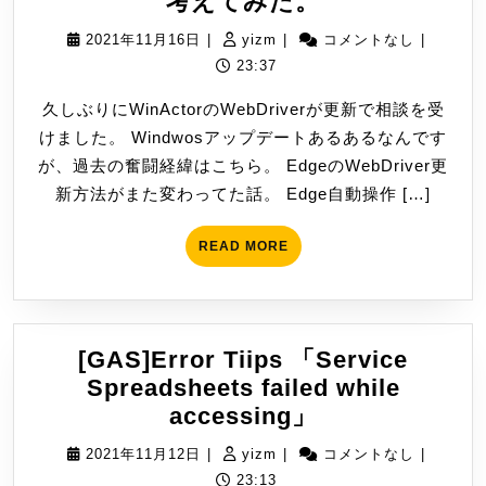
Edge
考えてみた。
に
WebDriver
入
2021
yizm
2021年11月16日
|
yizm
|
コメントなし
|
を
れ
年
23:37
取
て
11
久しぶりにWinActorのWebDriverが更新で相談を受
得
み
月
けました。 Windwosアップデートあるあるなんです
す
16
た
が、過去の奮闘経緯はこちら。 EdgeのWebDriver更
る
日
だ
新方法がまた変わってた話。 Edge自動操作 […]
方
け
法
の
READ
READ MORE
を
話
MORE
考
え
て
[GAS]Error Tiips 「Service
み
Spreadsheets failed while
た。
[GAS]Error
accessing」
Tiips
2021
yizm
2021年11月12日
|
yizm
|
コメントなし
|
「Service
年
23:13