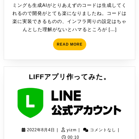
ミングも生成AIがとりあえずのコードは生成してく
16
れるので開発がとても楽になりましたね。コードは
日
楽に実装できるものの、インフラ周りの設定はちゃ
んとした理解がないとハマるところが […]
READ
READ MORE
MORE
LIFF
LIFFアプリ作ってみた。
ア
プ
リ
作
っ
て
2022
yizm
2022年8月4日
|
yizm
|
コメントなし
|
み
年
00:10