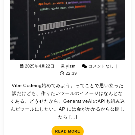
ッ
プ
2025
yizm
2025年4月22日
|
yizm
|
コメントなし
|
年
22:39
4
Vibe Codeing始めてみよう。ってことで思い立った
月
訳だけども、作りたいツールのイメージはなんとな
22
くある。どうせだから、GenerativeAIのAPIも組み込
日
んだツールにしたい。APIには金がかかるから公開し
たら […]
READ
READ MORE