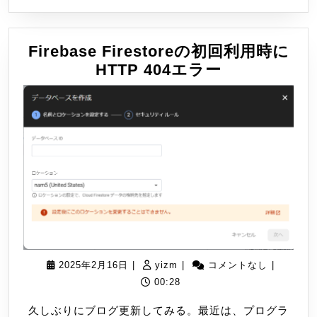
Firebase Firestoreの初回利用時に
Firebase
HTTP 404エラー
Firestore
の
初
回
利
用
時
に
HTTP
404
2025
yizm
2025年2月16日
|
yizm
|
コメントなし
|
エ
年
00:28
ラ
2
ー
久しぶりにブログ更新してみる。最近は、プログラ
月