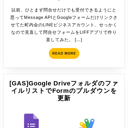
た。
8
以前、ひとまず問合せだけでも受付できるようにと
月
思ってMessage APIとGoogleフォームだけリンクさ
4
せてた町内会のLINEビジネスアカウント、せっかく
日
なので見直して問合せフォームをLIFFアプリで作り
直してみた。 […]
READ
READ MORE
MORE
[GAS]Google Driveフォルダのファ
イルリストでFormのプルダウンを
[GAS]Google
更新
Drive
フ
ォ
ル