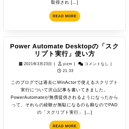
取得され […]
ク
チ
を
ェ
READ
READ MORE
一
ッ
MORE
括
ク
取
得
Power Automate Desktopの「スク
す
Power
リプト実行」使い方
る
Automate
[Powe
2021
yizm
2021年3月23日
|
yizm
|
コメントなし
|
Desktop
年
21:33
の
3
このブログでは過去にWinActorで使えるスクリプト
「ス
月
実行について沢山記事を書いてきました。
ク
23
PowerAutomateが無償提供されるようになったから
リ
日
って、それらの経験が無駄になるのも癪なのでPAD
プ
の「スクリプト実行」 […]
ト
実
READ
READ MORE
行」