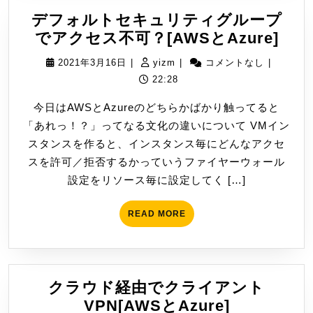
デフォルトセキュリティグループ
デ
でアクセス不可？[AWSとAzure]
フ
2021
yizm
2021年3月16日
|
yizm
|
コメントなし
|
ォ
年
22:28
ル
3
今日はAWSとAzureのどちらかばかり触ってると
ト
月
「あれっ！？」ってなる文化の違いについて VMイン
セ
16
スタンスを作ると、インスタンス毎にどんなアクセ
キ
日
スを許可／拒否するかっていうファイヤーウォール
ュ
設定をリソース毎に設定してく […]
リ
テ
READ
READ MORE
ィ
MORE
グ
ル
ー
クラウド経由でクライアント
プ
ク
VPN[AWSとAzure]
で