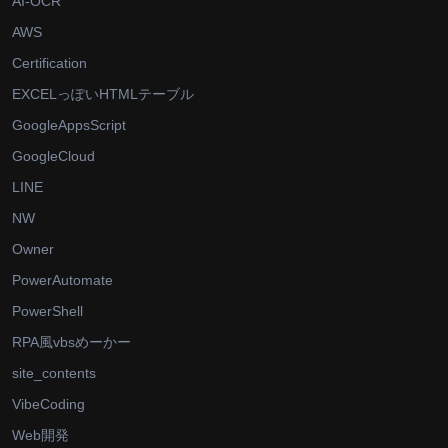
AI-OCR
AWS
Certification
EXCELっぽいHTMLテーブル
GoogleAppsScript
GoogleCloud
LINE
NW
Owner
PowerAutomate
PowerShell
RPA風vbsめーかー
site_contents
VibeCoding
Web開発