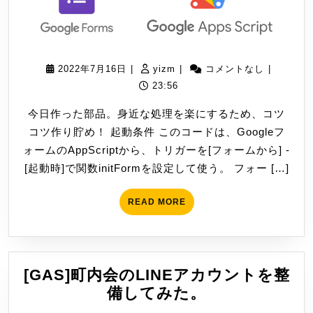
ダ
の
フ
ァ
2022
yizm
2022年7月16日
|
yizm
|
コメントなし
|
年
23:56
イ
7
ル
今日作った部品。身近な処理を楽にするため、コツ
月
リ
コツ作り貯め！ 起動条件 このコードは、Googleフ
16
ス
ォームのAppScriptから、トリガーを[フォームから] -
日
ト
[起動時]で関数initFormを設定して使う。 フォー […]
で
Form
READ
READ MORE
の
MORE
プ
ル
ダ
[GAS]町内会のLINEアカウントを整
ウ
[GAS]
備してみた。
ン
町