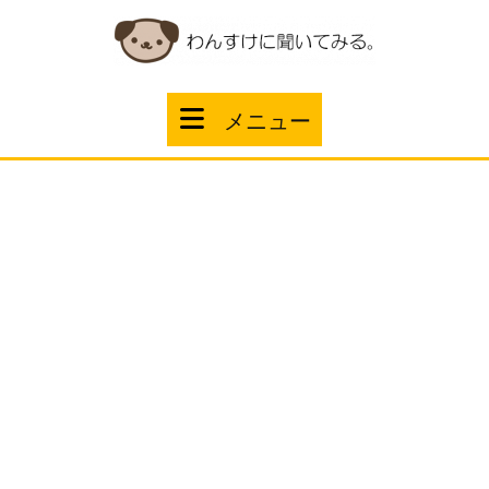
コ
ン
テ
ン
ツ
メ
メニュー
へ
ス
ニ
キ
ッ
ュ
プ
ー