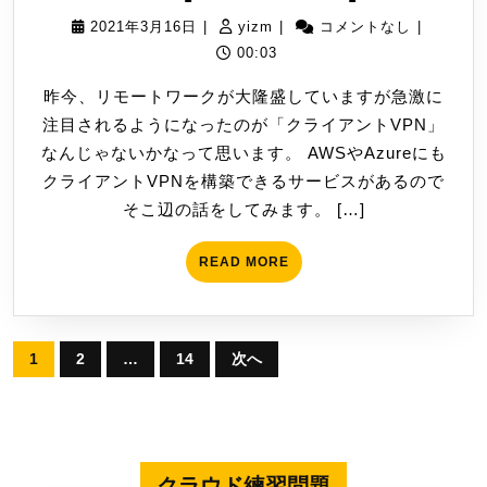
ラ
ア
2021
yizm
2021年3月16日
|
yizm
|
コメントなし
|
ウ
ク
年
00:03
ド
セ
3
昨今、リモートワークが大隆盛していますが急激に
経
ス
月
注目されるようになったのが「クライアントVPN」
由
16
不
なんじゃないかなって思います。 AWSやAzureにも
で
日
可？
クライアントVPNを構築できるサービスがあるので
ク
[AW
そこ辺の話をしてみます。 […]
ラ
と
イ
Azur
READ
READ MORE
ア
MORE
ン
ト
投
VPN[AWS
1
2
…
14
次へ
と
稿
Azure]
の
ペ
ー
クラウド練習問題