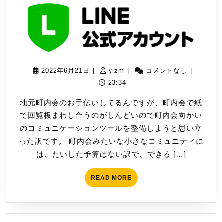
を
内
更
会
新
の
LINE
ア
2022
yizm
2022年6月21日
|
yizm
|
コメントなし
|
カ
年
23:34
ウ
6
ン
地元町内会のお手伝いしてるんですが、町内会で紙
月
ト
で回覧板まわし合うのがしんどいので町内会向かい
21
を
のコミュニケーションツールを整備しようと思い立
日
整
った訳です。 町内会みたいな小さなコミュニティに
備
は、たいした予算はない訳で、できる […]
し
て
READ
READ MORE
MORE
み
た。