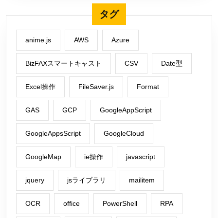
タグ
anime.js
AWS
Azure
BizFAXスマートキャスト
CSV
Date型
Excel操作
FileSaver.js
Format
GAS
GCP
GoogleAppScript
GoogleAppsScript
GoogleCloud
GoogleMap
ie操作
javascript
jquery
jsライブラリ
mailitem
OCR
office
PowerShell
RPA