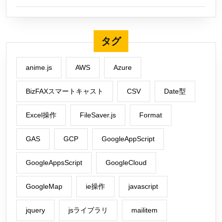
タグ
anime.js
AWS
Azure
BizFAXスマートキャスト
CSV
Date型
Excel操作
FileSaver.js
Format
GAS
GCP
GoogleAppScript
GoogleAppsScript
GoogleCloud
GoogleMap
ie操作
javascript
jquery
jsライブラリ
mailitem