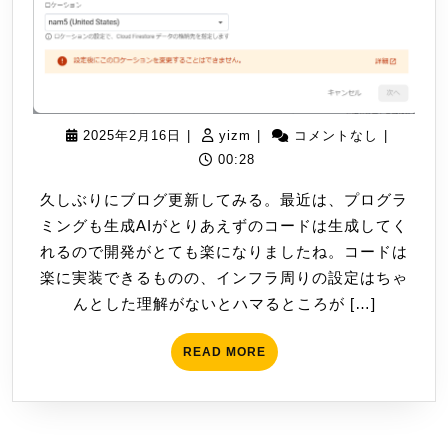
用
時
に
HTTP
404
2025
yizm
2025年2月16日
|
yizm
|
コメントなし
|
エ
年
00:28
ラ
2
ー
久しぶりにブログ更新してみる。最近は、プログラ
月
ミングも生成AIがとりあえずのコードは生成してく
16
れるので開発がとても楽になりましたね。コードは
日
楽に実装できるものの、インフラ周りの設定はちゃ
んとした理解がないとハマるところが […]
READ
READ MORE
MORE