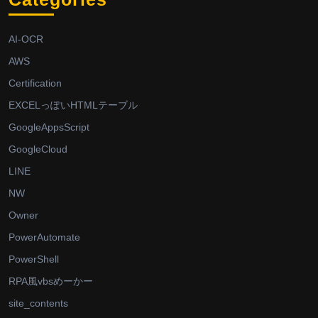
AI-OCR
AWS
Certification
EXCELっぽいHTMLテーブル
GoogleAppsScript
GoogleCloud
LINE
NW
Owner
PowerAutomate
PowerShell
RPA風vbsめーかー
site_contents