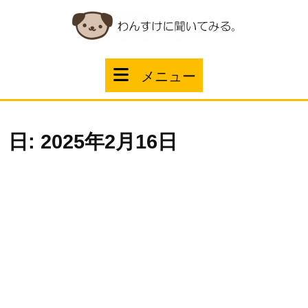
コ
ン
テ
ン
ツ
メ
メニュー
へ
ス
ニ
キ
ッ
ュ
プ
日:
2025年2月16日
ー