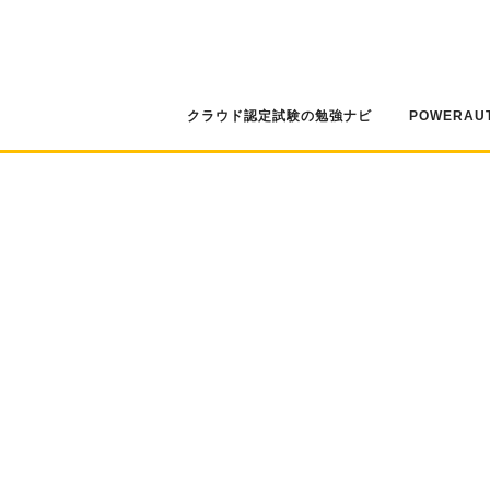
コ
ン
テ
ン
ツ
クラウド認定試験の勉強ナビ
POWERAU
へ
ス
キ
ッ
プ