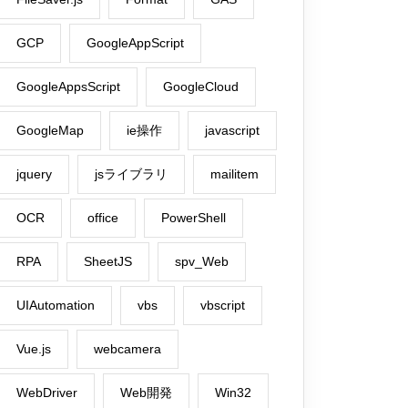
GCP
GoogleAppScript
GoogleAppsScript
GoogleCloud
GoogleMap
ie操作
javascript
jquery
jsライブラリ
mailitem
OCR
office
PowerShell
RPA
SheetJS
spv_Web
UIAutomation
vbs
vbscript
Vue.js
webcamera
WebDriver
Web開発
Win32