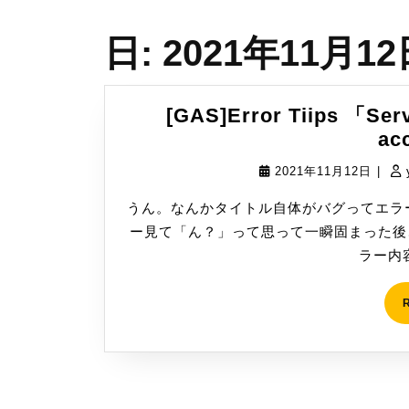
日:
2021年11月12
[GAS]Error Tiips 「Serv
ac
2021
2021年11月12日
|
年
うん。なんかタイトル自体がバグってエラ
11
ー見て「ん？」って思って一瞬固まった後
月
ラー内容 
12
日