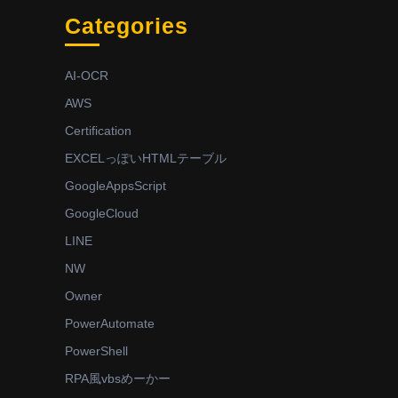
Categories
AI-OCR
AWS
Certification
EXCELっぽいHTMLテーブル
GoogleAppsScript
GoogleCloud
LINE
NW
Owner
PowerAutomate
PowerShell
RPA風vbsめーかー