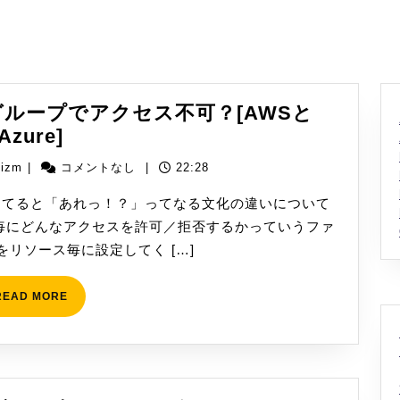
日
ループでアクセス不可？[AWSと
デ
Azure]
フ
yizm
yizm
|
コメントなし
|
22:28
ォ
ル
触ってると「あれっ！？」ってなる文化の違いについて
ト
毎にどんなアクセスを許可／拒否するかっていうファ
セ
リソース毎に設定してく […]
キ
ュ
READ
READ MORE
MORE
リ
テ
ィ
グ