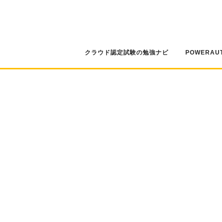
コ
ン
テ
ン
ツ
クラウド認定試験の勉強ナビ
POWERAU
へ
ス
キ
ッ
プ