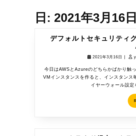
日:
2021年3月16
デフォルトセキュリティグ
2021
2021年3月16日
|
年
今日はAWSとAzureのどちらかばかり
3
VMインスタンスを作ると、インスタンス
月
イヤーウォール設定を
16
日