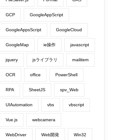
GCP
GoogleAppScript
GoogleAppsScript
GoogleCloud
GoogleMap
ie操作
javascript
jquery
jsライブラリ
mailitem
OCR
office
PowerShell
RPA
SheetJS
spv_Web
UIAutomation
vbs
vbscript
Vue.js
webcamera
WebDriver
Web開発
Win32