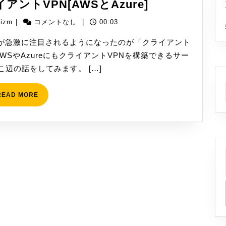
ク
ントVPN[AWSとAzure]
ル
ラ
ー
yizm
yizm
|
コメントなし
|
00:03
ウ
プ
ド
が急激に注目されるようになったのが「クライアント
で
経
WSやAzureにもクライアントVPNを構築できるサー
ア
由
辺の話をしてみます。 […]
ク
で
セ
ク
READ
READ MORE
ス
MORE
ラ
不
イ
可？
ア
[AWS
ン
と
ト
Azure]
VPN[AWS
と
Azure]