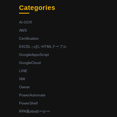
Categories
AI-OCR
AWS
Certification
EXCELっぽいHTMLテーブル
GoogleAppsScript
GoogleCloud
LINE
NW
Owner
PowerAutomate
PowerShell
RPA風vbsめーかー