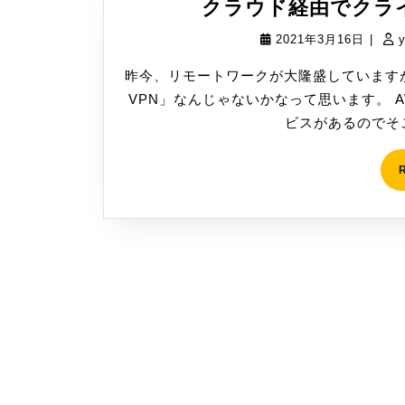
クラウド経由でクライア
2021
2021年3月16日
|
年
昨今、リモートワークが大隆盛しています
3
VPN」なんじゃないかなって思います。 A
月
ビスがあるのでそこ
16
日