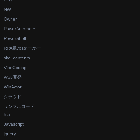
NW
Owner
PowerAutomate
PowerShell
RPA風vbsめーかー
site_contents
VibeCoding
Web開発
WinActor
クラウド
サンプルコード
hta
Javascript
jquery