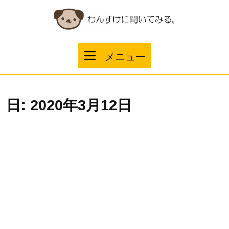
コ
ン
テ
ン
ツ
メ
メニュー
へ
ス
ニ
キ
ッ
ュ
プ
日:
2020年3月12日
ー