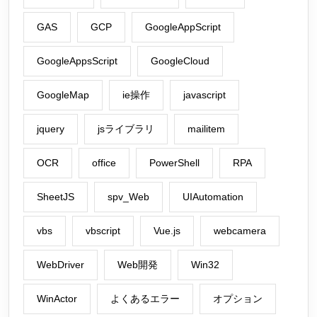
GAS
GCP
GoogleAppScript
GoogleAppsScript
GoogleCloud
GoogleMap
ie操作
javascript
jquery
jsライブラリ
mailitem
OCR
office
PowerShell
RPA
SheetJS
spv_Web
UIAutomation
vbs
vbscript
Vue.js
webcamera
WebDriver
Web開発
Win32
WinActor
よくあるエラー
オプション