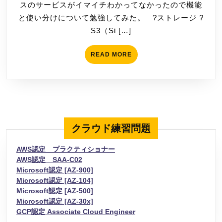
スのサービスがイマイチわかってなかったので機能
デ
日
と使い分けについて勉強してみた。 ?ストレージ ?
ー
S3（Si […]
タ
ベ
READ
READ MORE
ー
MORE
ス
の
役
割・
使
クラウド練習問題
い
分
AWS認定 プラクティショナー
け
AWS認定 SAA-C02
Microsoft認定 [AZ-900]
Microsoft認定 [AZ-104]
Microsoft認定 [AZ-500]
Microsoft認定 [AZ-30x]
GCP認定 Associate Cloud Engineer