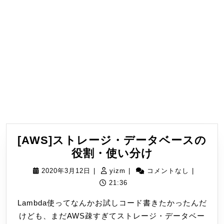
[AWS]ストレージ・データベースの
[AWS]
役割・使い分け
ス
2020
yizm
2020年3月12日
|
yizm
|
コメントなし
|
ト
年
21:36
レ
3
Lambda使ってなんかお試しコード書きたかったんだ
ー
月
けども、まだAWS疎すぎてストレージ・データベー
ジ・
12