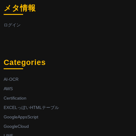
メタ情報
ログイン
Categories
AI-OCR
AWS
Certification
EXCELっぽいHTMLテーブル
GoogleAppsScript
GoogleCloud
LINE