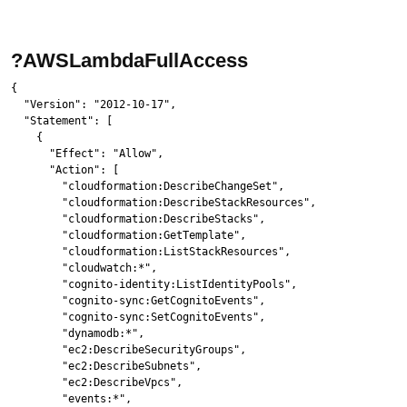
?AWSLambdaFullAccess
{

  "Version": "2012-10-17",

  "Statement": [

    {

      "Effect": "Allow",

      "Action": [

        "cloudformation:DescribeChangeSet",

        "cloudformation:DescribeStackResources",

        "cloudformation:DescribeStacks",

        "cloudformation:GetTemplate",

        "cloudformation:ListStackResources",

        "cloudwatch:*",

        "cognito-identity:ListIdentityPools",

        "cognito-sync:GetCognitoEvents",

        "cognito-sync:SetCognitoEvents",

        "dynamodb:*",

        "ec2:DescribeSecurityGroups",

        "ec2:DescribeSubnets",

        "ec2:DescribeVpcs",

        "events:*",
