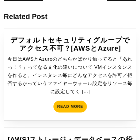
稿
の
の
投
投
ナ
稿:
稿:
Related Post
ビ
ゲ
ー
デフォルトセキュリティグループで
シ
デ
アクセス不可？[AWSとAzure]
フ
ョ
今日はAWSとAzureのどちらかばかり触ってると「あれ
ォ
ン
っ！？」ってなる文化の違いについて VMインスタンス
ル
を作ると、インスタンス毎にどんなアクセスを許可／拒
ト
否するかっていうファイヤーウォール設定をリソース毎
セ
に設定してく […]
キ
ュ
READ
READ MORE
リ
MORE
テ
ィ
グ
[AWS]ストレージ・データベースの役