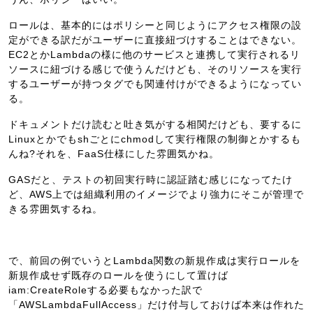
ロールは、基本的にはポリシーと同じようにアクセス権限の設
定ができる訳だがユーザーに直接紐づけすることはできない。
EC2とかLambdaの様に他のサービスと連携して実行されるリ
ソースに紐づける感じで使うんだけども、そのリソースを実行
するユーザーが持つタグでも関連付けができるようになってい
る。
ドキュメントだけ読むと吐き気がする相関だけども、要するに
Linuxとかでもshごとにchmodして実行権限の制御とかするも
んね?それを、FaaS仕様にした雰囲気かね。
GASだと、テストの初回実行時に認証踏む感じになってたけ
ど、AWS上では組織利用のイメージでより強力にそこが管理で
きる雰囲気するね。
で、前回の例でいうとLambda関数の新規作成は実行ロールを
新規作成せず既存のロールを使うにして置けば
iam:CreateRoleする必要もなかった訳で
「AWSLambdaFullAccess」だけ付与しておけば本来は作れた