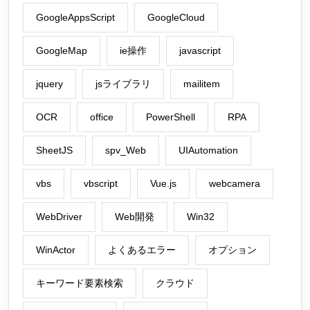
GoogleAppsScript
GoogleCloud
GoogleMap
ie操作
javascript
jquery
jsライブラリ
mailitem
OCR
office
PowerShell
RPA
SheetJS
spv_Web
UIAutomation
vbs
vbscript
Vue.js
webcamera
WebDriver
Web開発
Win32
WinActor
よくあるエラー
オプション
キーワード要素検索
クラウド