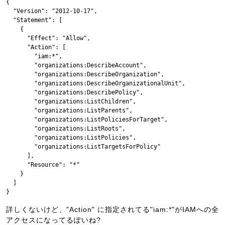
{

  "Version": "2012-10-17",

  "Statement": [

    {

      "Effect": "Allow",

      "Action": [

        "iam:*",

        "organizations:DescribeAccount",

        "organizations:DescribeOrganization",

        "organizations:DescribeOrganizationalUnit",

        "organizations:DescribePolicy",

        "organizations:ListChildren",

        "organizations:ListParents",

        "organizations:ListPoliciesForTarget",

        "organizations:ListRoots",

        "organizations:ListPolicies",

        "organizations:ListTargetsForPolicy"

      ],

      "Resource": "*"

    }

  ]

}
詳しくないけど、"Action" に指定されてる"iam:*"がIAMへの全
アクセスになってるぽいね?