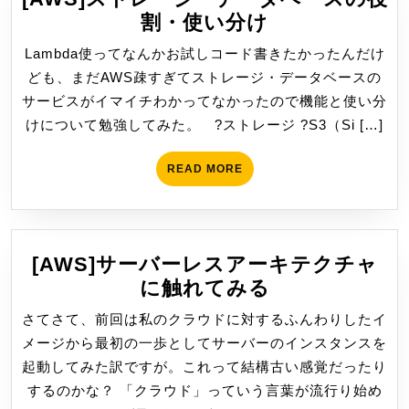
ル
[AWS]
割・使い分け
ー
ス
Lambda使ってなんかお試しコード書きたかったんだけ
プ
ト
ども、まだAWS疎すぎてストレージ・データベースの
で
レ
サービスがイマイチわかってなかったので機能と使い分
ア
ー
けについて勉強してみた。 ?ストレージ ?S3（Si […]
ク
ジ・
セ
デ
READ
READ MORE
ス
ー
MORE
不
タ
可？
ベ
[AWS
ー
[AWS]サーバーレスアーキテクチャ
と
ス
[AWS]
に触れてみる
Azure
の
サ
さてさて、前回は私のクラウドに対するふんわりしたイ
役
ー
メージから最初の一歩としてサーバーのインスタンスを
割・
バ
起動してみた訳ですが。これって結構古い感覚だったり
使
ー
するのかな？ 「クラウド」っていう言葉が流行り始め
い
レ