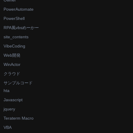
PowerAutomate
PowerShell
RPA風vbsめーかー
site_contents
VibeCoding
Web開発
WinActor
クラウド
サンプルコード
hta
Javascript
jquery
Teraterm Macro
VBA