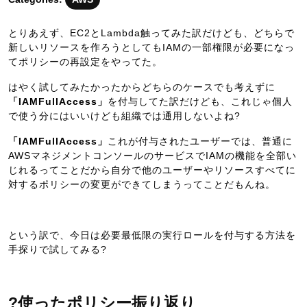
月
8
とりあえず、EC2とLambda触ってみた訳だけども、どちらで
日
新しいリソースを作ろうとしてもIAMの一部権限が必要になっ
てポリシーの再設定をやってた。
はやく試してみたかったからどちらのケースでも考えずに
「IAMFullAccess」
を付与してた訳だけども、これじゃ個人
で使う分にはいいけども組織では通用しないよね?
「IAMFullAccess」
これが付与されたユーザーでは、普通に
AWSマネジメントコンソールのサービスでIAMの機能を全部い
じれるってことだから自分で他のユーザーやリソースすべてに
対するポリシーの変更ができてしまうってことだもんね。
という訳で、今日は必要最低限の実行ロールを付与する方法を
手探りで試してみる?
?使ったポリシー振り返り