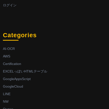
ログイン
Categories
AI-OCR
AWS
Certification
EXCELっぽいHTMLテーブル
GoogleAppsScript
GoogleCloud
LINE
NW
Owner