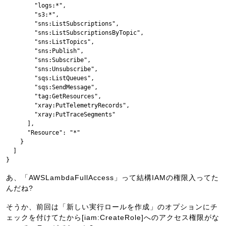
        "logs:*",

        "s3:*",

        "sns:ListSubscriptions",

        "sns:ListSubscriptionsByTopic",

        "sns:ListTopics",

        "sns:Publish",

        "sns:Subscribe",

        "sns:Unsubscribe",

        "sqs:ListQueues",

        "sqs:SendMessage",

        "tag:GetResources",

        "xray:PutTelemetryRecords",

        "xray:PutTraceSegments"

      ],

      "Resource": "*"

    }

  ]

}
あ、「AWSLambdaFullAccess」って結構IAMの権限入ってた
んだね?
そうか、前回は「新しい実行ロールを作成」のオプションにチ
ェックを付けてたから[iam:CreateRole]へのアクセス権限がな