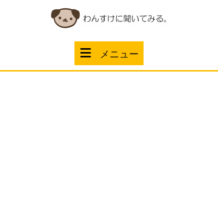
コ
ン
テ
ン
ツ
メ
メニュー
へ
ス
ニ
キ
ッ
ュ
プ
ー