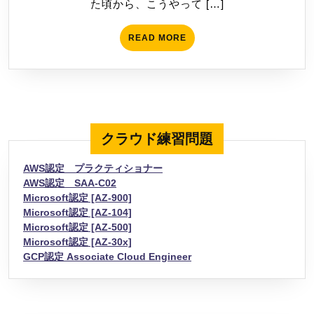
た頃から、こうやって […]
分
ス
け
ア
READ
READ MORE
ー
MORE
キ
テ
ク
チ
クラウド練習問題
ャ
に
AWS認定 プラクティショナー
触
AWS認定 SAA-C02
れ
Microsoft認定 [AZ-900]
Microsoft認定 [AZ-104]
て
Microsoft認定 [AZ-500]
み
Microsoft認定 [AZ-30x]
る
GCP認定 Associate Cloud Engineer