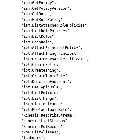
        "iam:GetPolicy",

        "iam:GetPolicyVersion",

        "iam:GetRole",

        "iam:GetRolePolicy",

        "iam:ListAttachedRolePolicies",

        "iam:ListRolePolicies",

        "iam:ListRoles",

        "iam:PassRole",

        "iot:AttachPrincipalPolicy",

        "iot:AttachThingPrincipal",

        "iot:CreateKeysAndCertificate",

        "iot:CreatePolicy",

        "iot:CreateThing",

        "iot:CreateTopicRule",

        "iot:DescribeEndpoint",

        "iot:GetTopicRule",

        "iot:ListPolicies",

        "iot:ListThings",

        "iot:ListTopicRules",

        "iot:ReplaceTopicRule",

        "kinesis:DescribeStream",

        "kinesis:ListStreams",

        "kinesis:PutRecord",

        "kms:ListAliases",

        "lambda:*",
