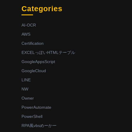
Categories
AI-OCR
AWS
Certification
EXCELっぽいHTMLテーブル
GoogleAppsScript
GoogleCloud
LINE
NW
Owner
PowerAutomate
PowerShell
RPA風vbsめーかー