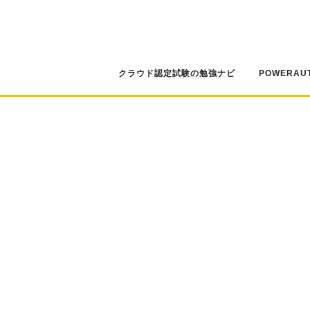
コ
ン
テ
ン
ツ
クラウド認定試験の勉強ナビ
POWERAU
へ
ス
キ
ッ
プ