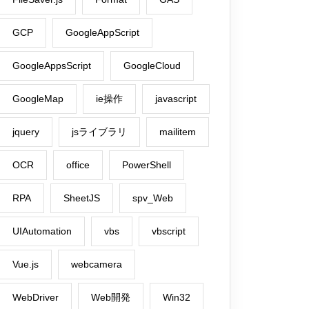
GCP
GoogleAppScript
GoogleAppsScript
GoogleCloud
GoogleMap
ie操作
javascript
jquery
jsライブラリ
mailitem
OCR
office
PowerShell
RPA
SheetJS
spv_Web
UIAutomation
vbs
vbscript
Vue.js
webcamera
WebDriver
Web開発
Win32