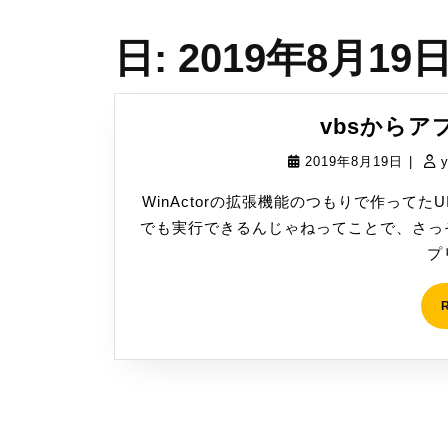
日:
2019年8月19
vbsから
2019
2019年8月19日
|
年
WinActorの拡張機能のつもりで作ってたU
8
でも実行できるんじゃねってことで、さっそ
月
プ
19
日