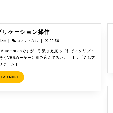
日
vbs
アプリケーション操作
か
yizm
yizm
|
コメントなし
|
00:50
ら
ア
IAutomationですが、引数さえ揃ってればスクリプト
プ
くVBSめーかーに組み込んでみた。 １．「7-1.ア
リ
リケーシ […]
ケ
ー
READ
READ MORE
MORE
シ
ョ
ン
操
作