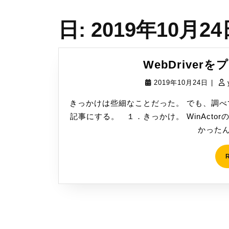
日:
2019年10月24
WebDrive
2019
2019年10月24日
|
年
きっかけは些細なことだった。 でも、調
10
記事にする。 １．きっかけ。 WinActo
月
かったん
24
日