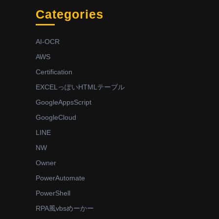
Categories
AI-OCR
AWS
Certification
EXCELっぽいHTMLテーブル
GoogleAppsScript
GoogleCloud
LINE
NW
Owner
PowerAutomate
PowerShell
RPA風vbsめーかー