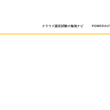
コ
ン
テ
ン
ツ
クラウド認定試験の勉強ナビ
POWERAU
へ
ス
キ
ッ
プ