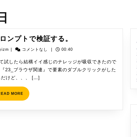
日
WebDriver
rをプロンプトで検証する。
を
yizm
yizm
|
コメントなし
|
00:40
プ
ロ
べて試したら結構イイ感じのナレッジが吸収できたので
ン
rの『23_ブラウザ関連』で要素のダブルクリックがした
プ
だけど、、、 […]
ト
で
READ
READ MORE
MORE
検
証
す
る。