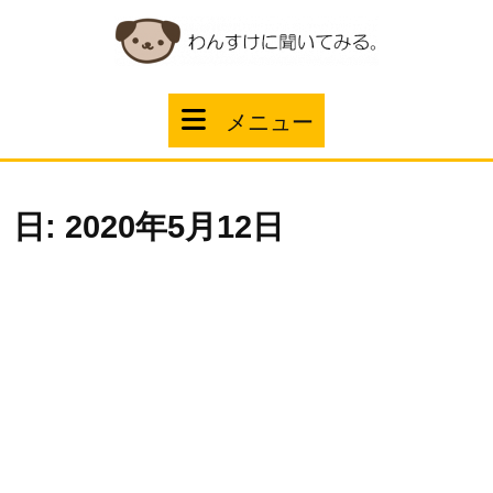
コ
ン
テ
ン
ツ
メ
メニュー
へ
ス
ニ
キ
ッ
ュ
プ
日:
2020年5月12日
ー