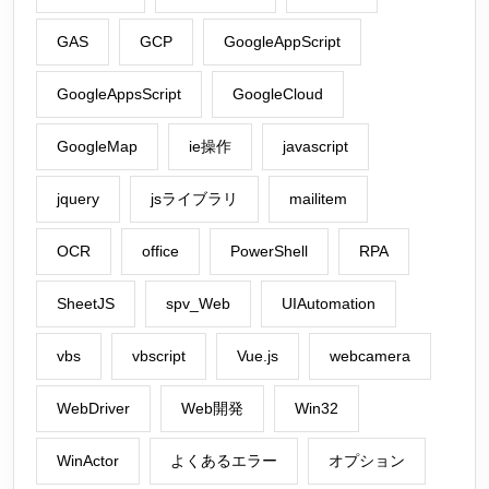
GAS
GCP
GoogleAppScript
GoogleAppsScript
GoogleCloud
GoogleMap
ie操作
javascript
jquery
jsライブラリ
mailitem
OCR
office
PowerShell
RPA
SheetJS
spv_Web
UIAutomation
vbs
vbscript
Vue.js
webcamera
WebDriver
Web開発
Win32
WinActor
よくあるエラー
オプション