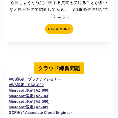
ら同じような設定に関する質問を受けることが多い
タ
日
なと思ったので紹介してみる。 ?読取条件の指定で
加
「チェ […]
工
設
READ
READ MORE
定
MORE
で
チ
ェ
ッ
ク
クラウド練習問題
ボ
ッ
AWS認定 プラクティショナー
ク
AWS認定 SAA-C02
Microsoft認定 [AZ-900]
ス
Microsoft認定 [AZ-104]
を
Microsoft認定 [AZ-500]
変
Microsoft認定 [AZ-30x]
換
GCP認定 Associate Cloud Engineer