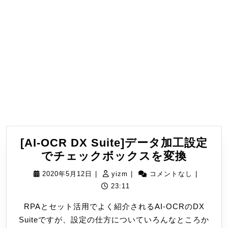
[AI-OCR DX Suite]データ加工設定
[AI-
でチェックボックスを変換
OCR
2020
yizm
2020年5月12日
|
yizm
|
コメントなし
|
DX
年
23:11
Suite]
5
RPAとセット活用でよく紹介されるAI-OCRのDX
デ
月
Suiteですが、設定の仕方についていろんなところか
ー
12