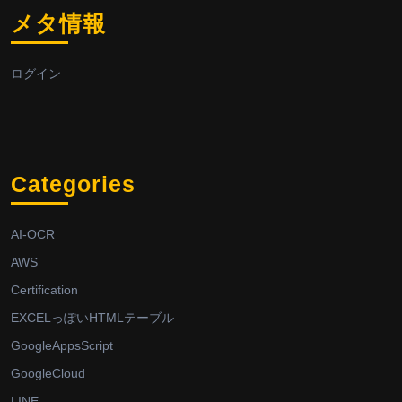
メタ情報
ログイン
Categories
AI-OCR
AWS
Certification
EXCELっぽいHTMLテーブル
GoogleAppsScript
GoogleCloud
LINE