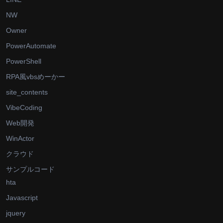
NW
Owner
PowerAutomate
PowerShell
RPA風vbsめーかー
site_contents
VibeCoding
Web開発
WinActor
クラウド
サンプルコード
hta
Javascript
jquery