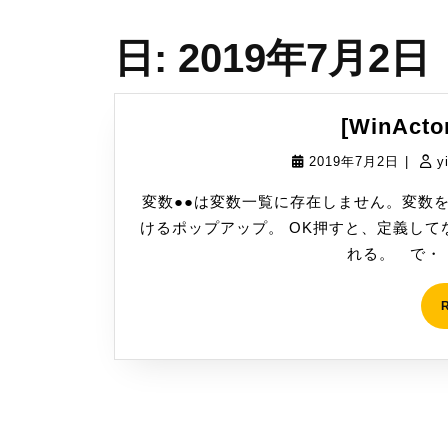
日:
2019年7月2日
[WinAc
2019
2019年7月2日
|
y
年
変数●●は変数一覧に存在しません。変数
7
けるポップアップ。 OK押すと、定義し
月
れる。 で・・
2
日