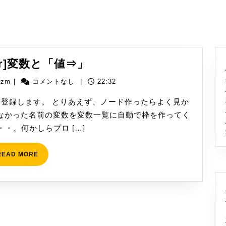
[WinActor]
tor]変数と「値⇒」
変
yizm
izm
|
コメントなし
|
22:32
数
と
を登録します。 とりあえず、ノード作ったらよく見か
「値
てなかった名前の変数を変数一覧に自動で枠を作ってく
⇒」
・、何かしらプロ […]
READ
READ MORE
MORE