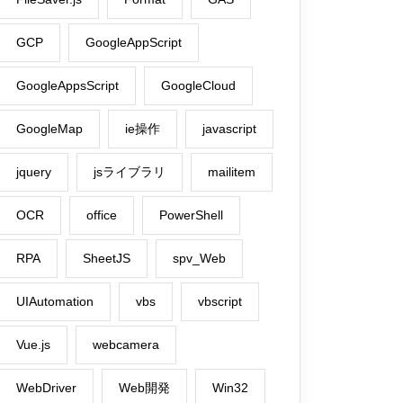
GCP
GoogleAppScript
GoogleAppsScript
GoogleCloud
GoogleMap
ie操作
javascript
jquery
jsライブラリ
mailitem
OCR
office
PowerShell
RPA
SheetJS
spv_Web
UIAutomation
vbs
vbscript
Vue.js
webcamera
WebDriver
Web開発
Win32