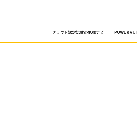
コ
ン
テ
ン
ツ
クラウド認定試験の勉強ナビ
POWERAU
へ
ス
キ
ッ
プ