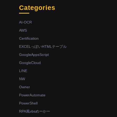
Categories
AI-OCR
AWS
Certification
EXCELっぽいHTMLテーブル
GoogleAppsScript
GoogleCloud
LINE
NW
Owner
PowerAutomate
PowerShell
RPA風vbsめーかー