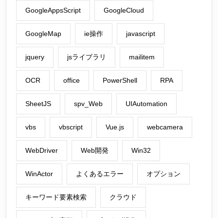
GoogleAppsScript
GoogleCloud
GoogleMap
ie操作
javascript
jquery
jsライブラリ
mailitem
OCR
office
PowerShell
RPA
SheetJS
spv_Web
UIAutomation
vbs
vbscript
Vue.js
webcamera
WebDriver
Web開発
Win32
WinActor
よくあるエラー
オプション
キーワード要素検索
クラウド