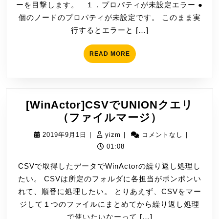
ーを目撃します。 １．プロパティが未設定エラー ●
ロ
日
個のノードのプロパティが未設定です。 このまま実
パ
行するとエラーと […]
テ
ィ
READ
READ MORE
が
MORE
未
設
定
[WinActor]CSVでUNIONクエリ
で
[WinActor
（ファイルマージ）
す。
で
2019
yizm
2019年9月1日
|
yizm
|
コメントなし
|
UNION
年
01:08
ク
9
CSVで取得したデータでWinActorの繰り返し処理し
エ
月
たい。 CSVは所定のフォルダに各担当がポンポンい
リ
1
れて、順番に処理したい。 とりあえず、CSVをマー
（フ
日
ジして１つのファイルにまとめてから繰り返し処理
ァ
で使いたいなーって […]
イ