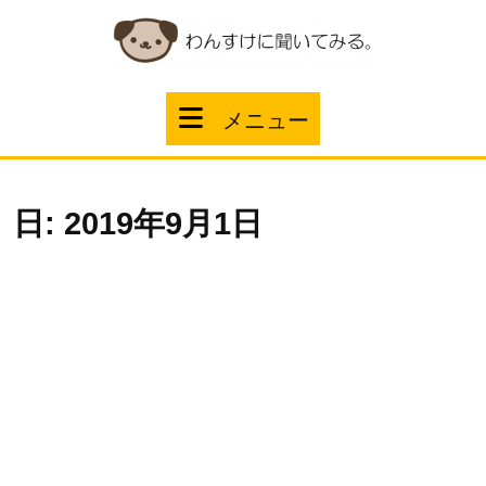
コ
ン
テ
ン
ツ
メ
メニュー
へ
ス
ニ
キ
ッ
ュ
プ
日:
2019年9月1日
ー