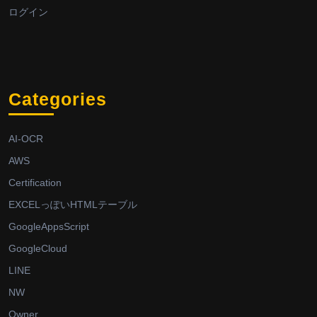
ログイン
Categories
AI-OCR
AWS
Certification
EXCELっぽいHTMLテーブル
GoogleAppsScript
GoogleCloud
LINE
NW
Owner