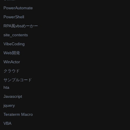
PowerAutomate
PowerShell
RPA風vbsめーかー
site_contents
VibeCoding
Web開発
WinActor
クラウド
サンプルコード
hta
Javascript
jquery
Teraterm Macro
VBA