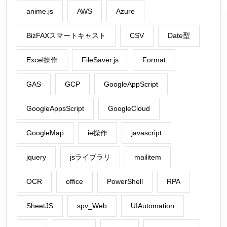
anime.js
AWS
Azure
BizFAXスマートキャスト
CSV
Date型
Excel操作
FileSaver.js
Format
GAS
GCP
GoogleAppScript
GoogleAppsScript
GoogleCloud
GoogleMap
ie操作
javascript
jquery
jsライブラリ
mailitem
OCR
office
PowerShell
RPA
SheetJS
spv_Web
UIAutomation