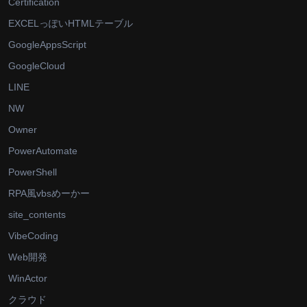
Certification
EXCELっぽいHTMLテーブル
GoogleAppsScript
GoogleCloud
LINE
NW
Owner
PowerAutomate
PowerShell
RPA風vbsめーかー
site_contents
VibeCoding
Web開発
WinActor
クラウド