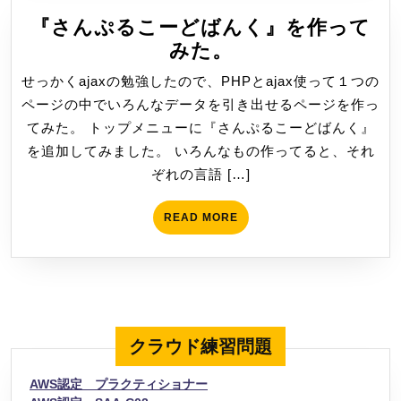
ペ
『さんぷるこーどばんく』を作って
ー
『さ
みた。
ジ
ん
せっかくajaxの勉強したので、PHPとajax使って１つの
を
ぷ
ページの中でいろんなデータを引き出せるページを作っ
作
る
てみた。 トップメニューに『さんぷるこーどばんく』
っ
こ
を追加してみました。 いろんなもの作ってると、それ
て
ー
ぞれの言語 […]
み
ど
た。
ば
READ
READ MORE
ん
MORE
く』
を
作
っ
クラウド練習問題
て
み
AWS認定 プラクティショナー
た。