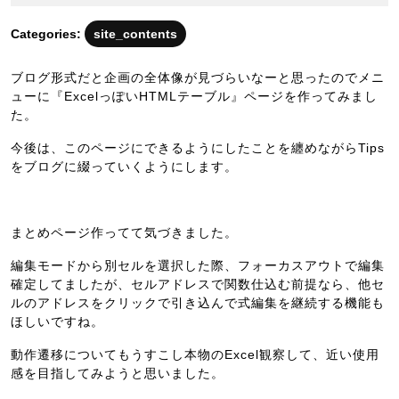
年
11
Categories:
site_contents
月
19
ブログ形式だと企画の全体像が見づらいなーと思ったのでメニ
日
ューに『ExcelっぽいHTMLテーブル』ページを作ってみまし
た。
今後は、このページにできるようにしたことを纏めながらTips
をブログに綴っていくようにします。
まとめページ作ってて気づきました。
編集モードから別セルを選択した際、フォーカスアウトで編集
確定してましたが、セルアドレスで関数仕込む前提なら、他セ
ルのアドレスをクリックで引き込んで式編集を継続する機能も
ほしいですね。
動作遷移についてもうすこし本物のExcel観察して、近い使用
感を目指してみようと思いました。