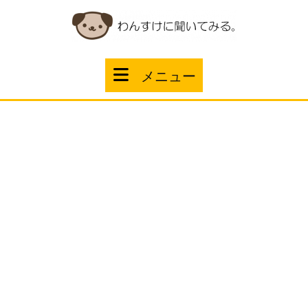
コ
ン
テ
ン
ツ
メ
メニュー
へ
ス
ニ
キ
ッ
ュ
プ
ー