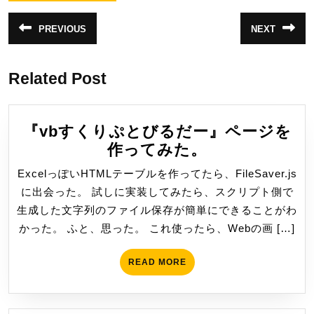
投
PREVIOUS
NEXT
前
次
稿
の
の
投
投
ナ
稿:
稿:
Related Post
ビ
ゲ
ー
『vbすくりぷとびるだー』ページを
シ
『vb
作ってみた。
す
ョ
ExcelっぽいHTMLテーブルを作ってたら、FileSaver.js
く
ン
に出会った。 試しに実装してみたら、スクリプト側で
り
生成した文字列のファイル保存が簡単にできることがわ
ぷ
かった。 ふと、思った。 これ使ったら、Webの画 […]
と
び
READ
READ MORE
る
MORE
だ
ー』