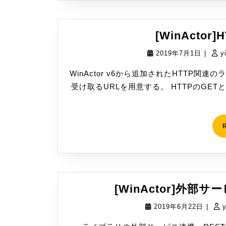
[WinActo
2019
2019年7月1日
|
y
年
WinActor v6から追加されたHTTP
7
受け取るURLを用意する。 HTTPのGETと
月
1
日
[WinActor]外部サ
2019
2019年6月22日
|
年