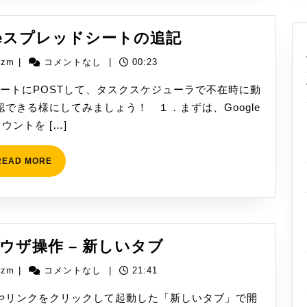
ー
タ
[WinActor]Goog
oogleスプレッドシートの追記
を
ス
取
yizm
izm
|
コメントなし
|
00:23
プ
得
レ
ッドシートにPOSTして、タスクスケジューラで不在時に動
ッ
できる様にしてみましょう！ １．まずは、Google
ド
ウントを […]
シ
ー
READ
READ MORE
MORE
ト
の
追
記
[WinActor]
ブラウザ操作 – 新しいタブ
ブ
yizm
izm
|
コメントなし
|
21:41
ラ
ウ
ーやリンクをクリックして起動した「新しいタブ」で開