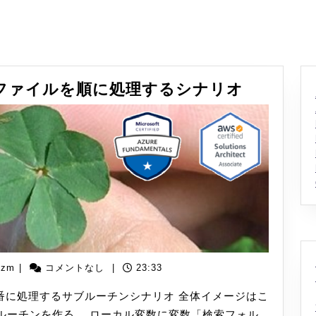
[WinActo
ダ内のファイルを順に処理するシナリオ
フ
ォ
ル
ダ
内
の
フ
ァ
イ
yizm
izm
|
コメントなし
|
23:33
ル
を
番に処理するサブルーチンシナリオ 全体イメージはこ
順
ルーチンを作る。 ローカル変数に変数「検索フォル