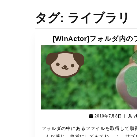
タグ:
ライブラリ
[WinActor]フォル
2019
2019年7月8日
|
y
年
フォルダの中にあるファイルを取得して順
7
んな感じ、参考にしてみてね。 １．サブ