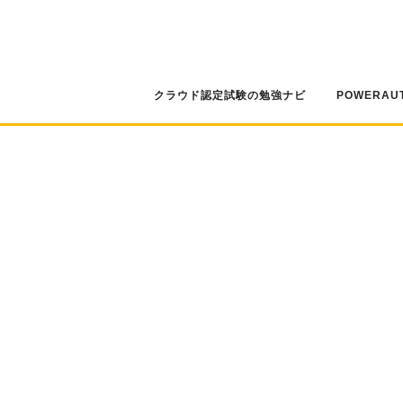
コ
ン
テ
ン
ツ
クラウド認定試験の勉強ナビ
POWERAU
へ
ス
キ
ッ
プ