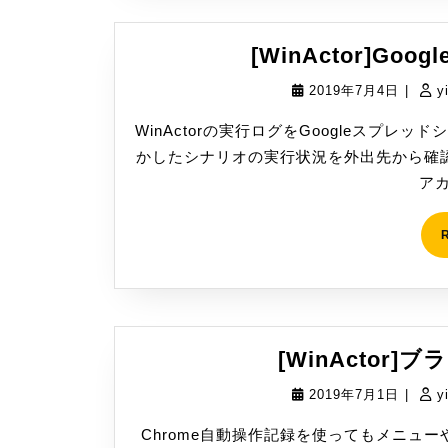
[WinActor]G
2019
2019年7月4日
|
y
年
WinActorの実行ログをGoogleスプレ
7
かしたシナリオの実行状況を外出先から確認
月
アカ
4
日
[WinActor]
2019
2019年7月1日
|
y
年
Chrome自動操作記録を使ってもメニュ
7