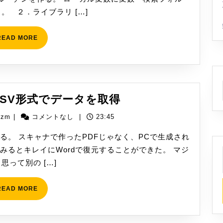
に
。 ２．ライブラリ […]
処
理
READ
READ MORE
す
MORE
る
シ
ナ
リ
Word
CSV形式でデータを取得
オ
の
yizm
izm
|
コメントなし
|
23:45
表
か
進化してる。 スキャナで作ったPDFじゃなく、PCで生成され
ら
てみるとキレイにWordで復元することができた。 マジ
CSV
思って別の […]
形
式
READ
READ MORE
MORE
で
デ