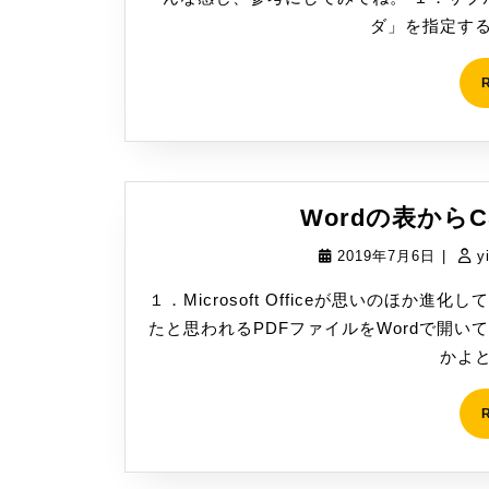
月
ダ」を指定する
8
日
Wordの表から
2019
2019年7月6日
|
y
年
１．Microsoft Officeが思いのほか
7
たと思われるPDFファイルをWordで開い
月
かよと
6
日