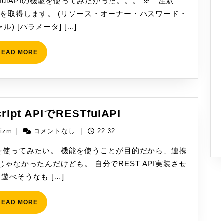
サ
ulAPIの機能を使ってみたかった。。。 ※ 注釈
ー
クンを取得します。 (リソース・オーナー・パスワード・
ビ
) [パラメータ] […]
ス
連
READ
READ MORE
MORE
携
（OAuth
＆
REST）
Google
cript APIでRESTfulAPI
Apps
yizm
yizm
|
コメントなし
|
22:32
Script
API
イブラリを使ってみたい。 機能を使うことが目的だから、連携
で
ゃなかったんだけども。 自分でREST API実装させ
RESTfulAPI
遊べそうなも […]
READ
READ MORE
MORE