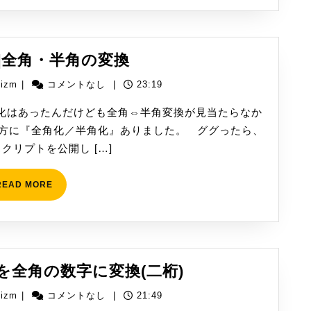
[WinActor]
or]全角・半角の変換
全
yizm
yizm
|
コメントなし
|
23:19
角・
半
化はあったんだけども全角⇔半角変換が見当たらなか
角
ドの方に『全角化／半角化』ありました。 ググったら、
の
クリプトを公開し […]
変
換
READ
READ MORE
MORE
[WinActor]
数字を全角の数字に変換(二桁)
漢
yizm
yizm
|
コメントなし
|
21:49
数