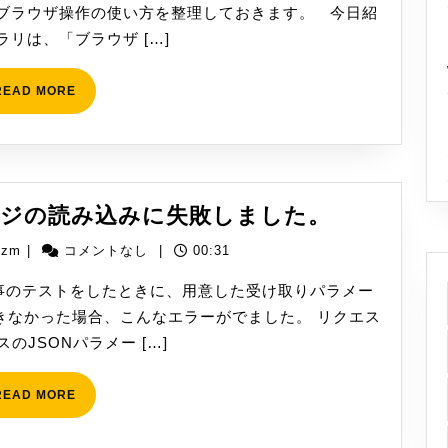
ザ
ブラウザ操作の使い方を整理しておきます。 今日紹
操
リは、「ブラウザ […]
作
–
READ
READ MORE
MORE
新
し
い
タ
[WinActor
ッセージの読み込みに失敗しました。
ブ
応
yizm
izm
|
コメントなし
|
00:31
答
メ
↑この記事のテストをしたときに、用意した受け取りパラメー
ッ
きなかった場合、こんなエラーがでました。 リクエス
セ
のJSONパラメー […]
ー
ジ
READ
READ MORE
MORE
の