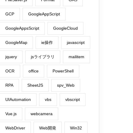
GCP
GoogleAppScript
GoogleAppsScript
GoogleCloud
GoogleMap
ie操作
javascript
jquery
jsライブラリ
mailitem
OCR
office
PowerShell
RPA
SheetJS
spv_Web
UIAutomation
vbs
vbscript
Vue.js
webcamera
WebDriver
Web開発
Win32