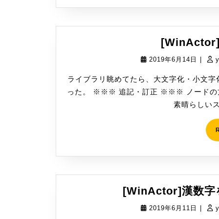
[WinAct
2019
2019年6月14日
|
年
ライブラリ眺めてたら、大文字化・小文字
6
った。 ※※※ 追記・訂正 ※※※ ノー
月
素晴らしいス
14
日
[WinActor]漢
2019
2019年6月11日
|