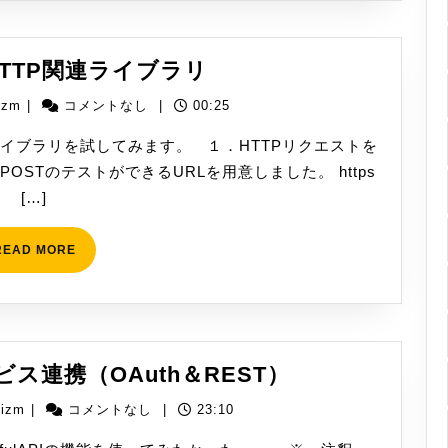
読
み
込
[WinActor]HTTP
r]HTTP関連ライブラリ
み
関
に
yizm
izm
|
コメントなし
|
00:25
連
失
ラ
関連のライブラリを試してみます。 １．HTTPリクエストを
敗
イ
POSTのテストができるURLを用意しました。 https
し
ブ
[…]
ま
ラ
し
リ
READ
READ MORE
た。
MORE
[WinActor]
ービス連携（OAuth＆REST）
外
yizm
yizm
|
コメントなし
|
23:10
部