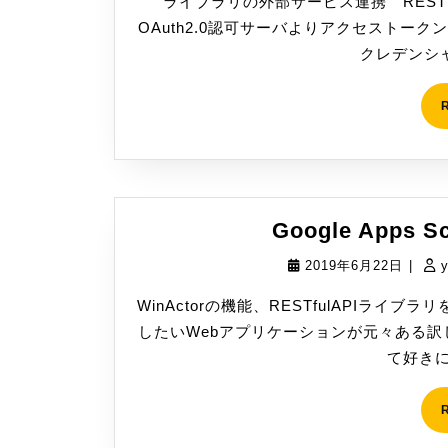
ライブラリの外部サービス連携 RESTf
6
OAuth2.0認可サーバよりアクセストー
月
クレデンシャル
22
日
Google Apps S
2019
2019年6月22日
|
年
WinActorの機能、RESTfulAPIラ
6
したいWebアプリケーションが元々ある訳じ
月
て好きに
22
日