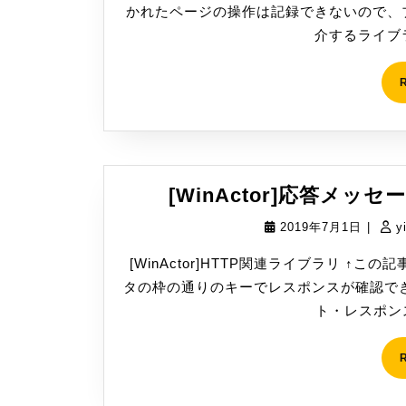
かれたページの操作は記録できないので、
月
介するライブラ
1
日
[WinActor]応答メ
2019
2019年7月1日
|
y
年
[WinActor]HTTP関連ライブラリ 
7
タの枠の通りのキーでレスポンスが確認で
月
ト・レスポンス
1
日